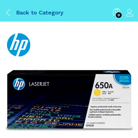
Back to
Category
0