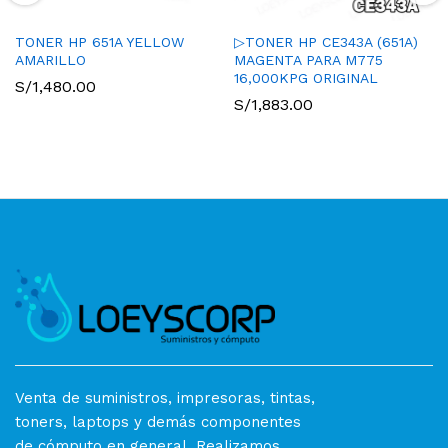
TONER HP 651A YELLOW
▷TONER HP CE343A (651A)
AMARILLO
MAGENTA PARA M775
16,000KPG ORIGINAL
S/
1,480.00
S/
1,883.00
Venta de suministros, impresoras, tintas,
toners, laptops y demás componentes
de cómputo en general. Realizamos