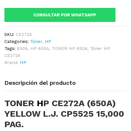
YELLOW
L.J.
CONSULTAR POR WHATSAPP
CP5525
15,000
PAG.
SKU:
CE272A
quantity
Categories:
Tóner
,
HP
Tags:
650A
,
HP 650A
,
TONER HP 650A
,
Tóner HP
CE272A
Brand:
HP
Descripción del producto
TONER
H
P CE272A (650A)
YELLOW L.J. CP5525 15,000
PAG.