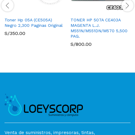
Toner Hp 05A (CE505A)
TONER HP 507A CE403A
Negro 2,300 Paginas Original
MAGENTA L.J.
M551N/M551DN/M570 5,500
S/
350.00
PAG.
S/
800.00
Venta de suministros, impresoras, tintas,