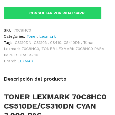
CYAN
3,000
CONSULTAR POR WHATSAPP
PAG.
quantity
SKU:
70C8HC0
Categories:
Tóner
,
Lexmark
Tags:
CS310DN
,
CS310N
,
CS410
,
CS410DN
,
Tóner
Lexmark 70C8HC0
,
TONER LEXMARK 70C8HC0 PARA
IMPRESORA CS310
Brand:
LEXMAR
Descripción del producto
TONER L
E
XMARK 70C8HC0
CS510DE/CS310DN CYAN