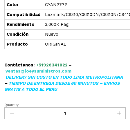
Color
CYAN????
Compatibilidad
Lexmark/CS310/CS310DN/CS310N/CS41
Rendimiento
3,000K Pag
Condición
Nuevo
Producto
ORIGINAL
Contáctanos:
+51926341022
–
ventas@loeysuministros.com
DELIVERY SIN COSTO EN TODO LIMA METROPOLITANA
–
TIEMPO DE ENTREGA DESDE 60 MINUTOS – ENVIOS
GRATIS A TODO EL PERU
Quantity
TONER
LEXMARK
70C8HC0
CS510DE/CS310DN