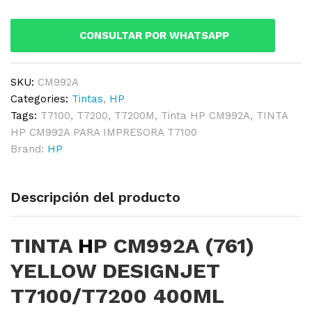
YELLOW
DESIGNJET
CONSULTAR POR WHATSAPP
T7100/T7200
400ML
quantity
SKU:
CM992A
Categories:
Tintas
,
HP
Tags:
T7100
,
T7200
,
T7200M
,
Tinta HP CM992A
,
TINTA
HP CM992A PARA IMPRESORA T7100
Brand:
HP
Descripción del producto
TINTA
H
P CM992A (761)
YELLOW DESIGNJET
T7100/T7200 400ML