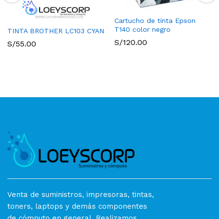
Cartucho de tinta Epson
T140 color negro
TINTA BROTHER LC103 CYAN
S/
120.00
S/
55.00
Venta de suministros, impresoras, tintas,
toners, laptops y demás componentes
de cómputo en general. Realizamos