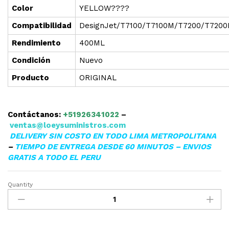
Color
YELLOW????
Compatibilidad
DesignJet/T7100/T7100M/T7200/T720
Rendimiento
400ML
Condición
Nuevo
Producto
ORIGINAL
Contáctanos:
+51926341022
–
ventas@loeysuministros.com
DELIVERY SIN COSTO EN TODO LIMA METROPOLITANA
–
TIEMPO DE ENTREGA DESDE 60 MINUTOS – ENVIOS
GRATIS A TODO EL PERU
Quantity
TINTA
HP
CM992A
(761)