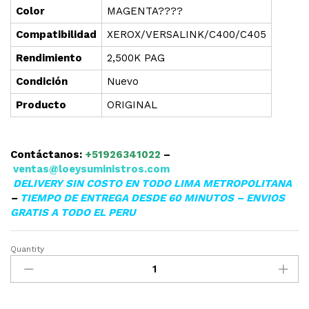
Color
MAGENTA????
Compatibilidad
XEROX/VERSALINK/C400/C405
Rendimiento
2,500K PAG
Condición
Nuevo
Producto
ORIGINAL
Contáctanos:
+51926341022
–
ventas@loeysuministros.com
DELIVERY SIN COSTO EN TODO LIMA METROPOLITANA
–
TIEMPO DE ENTREGA DESDE 60 MINUTOS – ENVIOS
GRATIS A TODO EL PERU
Quantity
TONER
XEROX
106R03511
MAGENTA