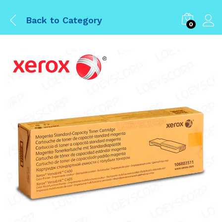
Back to
Category
0