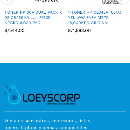
TONER HP 36A DUAL PACK X
▷TONER HP CE342A (651A)
02 CB436AD L.J. P1505
YELLOW PARA M775
NEGRO 4.000 PAG.
16,000KPG ORIGINAL
S/
544.00
S/
1,883.00
Venta de suministros, impresoras, tintas,
toners, laptops y demás componentes