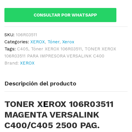
VERSALINK
C400/C405
CONSULTAR POR WHATSAPP
2500
PAG.
quantity
SKU:
106R03511
Categories:
XEROX
,
Tóner
,
Xerox
Tags:
C405
,
Tóner XEROX 106R03511
,
TONER XEROX
106R03511 PARA IMPRESORA VERSALINK C400
Brand:
XEROX
Descripción del producto
TONER X
E
ROX 106R03511
MAGENTA VERSALINK
C400/C405 2500 PAG.