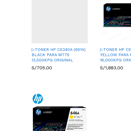
▷TONER HP CE340A (651A)
▷TONER HP CE3
BLACK PARA M775
YELLOW PARA 
13,500KPG ORIGINAL
16,000KPG ORI
S/
705.00
S/
1,883.00