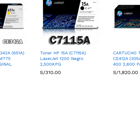
42A (651A)
Toner HP 15A (C7115A)
CARTUCHO 
M775
LaserJet 1200 Negro
CE412A (30
GINAL
2,500KPG
400 2,600 P
S/
310.00
S/
1,820.00