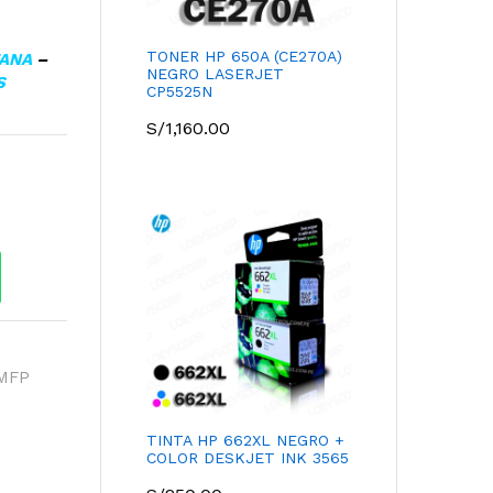
TONER HP 650A (CE270A)
TANA
–
NEGRO LASERJET
S
CP5525N
S/
1,160.00
MFP
TINTA HP 662XL NEGRO +
COLOR DESKJET INK 3565