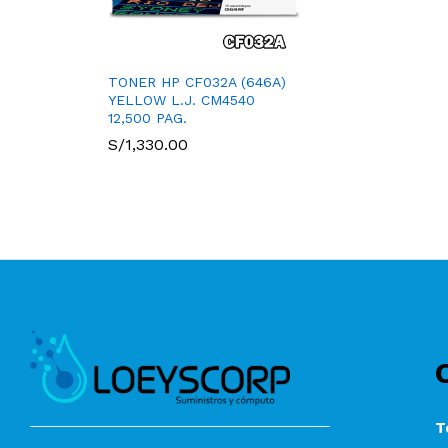
TONER HP CF032A (646A)
YELLOW L.J. CM4540
12,500 PAG.
S/
1,330.00
T