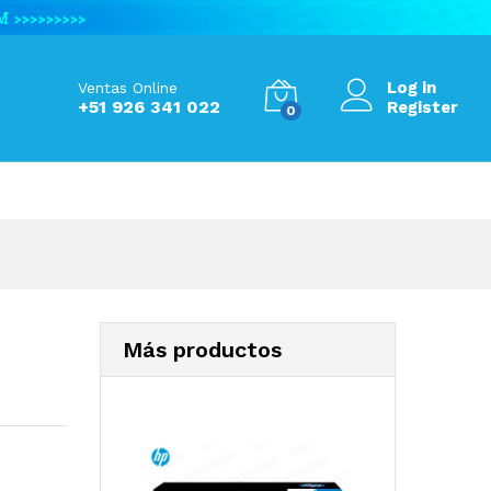
S/
780.00
Add to Cart
Log in
Ventas Online
+51 926 341 022
Register
0
Más productos