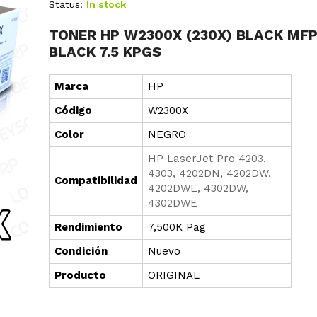
Status:
In stock
TONER HP W2300X (230X) BLACK MFP
BLACK 7.5 KPGS
Marca
HP
Cód
i
go
W2300X
Color
NEGRO
HP LaserJet Pro 4203,
4303, 4202DN, 4202DW,
Compatibilidad
4202DWE, 4302DW,
4302DWE
Rendimiento
7,500K Pag
Condición
Nuevo
Producto
ORIGINAL