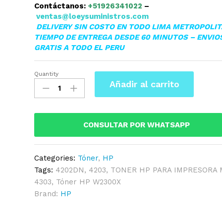
Contáctanos:
+51926341022
–
ventas@loeysuministros.com
DELIVERY SIN COSTO EN TODO LIMA METROPOLI
TIEMPO DE ENTREGA DESDE 60 MINUTOS – ENVIO
GRATIS A TODO EL PERU
Quantity
TONER
Añadir al carrito
HP
W2300X
(230X)
BLACK
CONSULTAR POR WHATSAPP
MFP
4303
Categories:
Tóner
,
HP
BLACK
Tags:
4202DN
,
4203
,
TONER HP PARA IMPRESORA 
7.5
4303
,
Tóner HP W2300X
KPGS
Brand:
HP
quantity