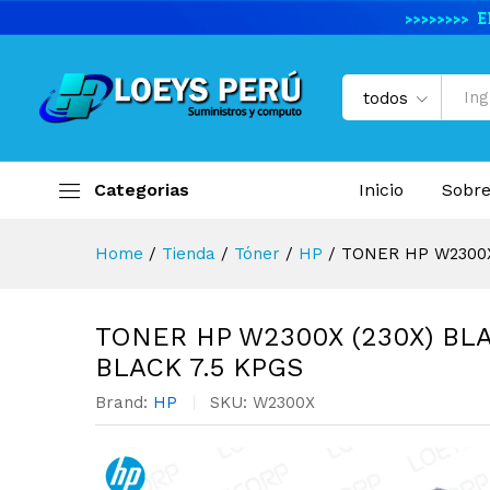
TONER HP W2300X (230X) BL
Descripción del producto
Especifi
todos
Categorias
Inicio
Sobre
Home
/
Tienda
/
Tóner
/
HP
/
TONER HP W2300X
TONER HP W2300X (230X) BL
BLACK 7.5 KPGS
Brand:
HP
SKU:
W2300X