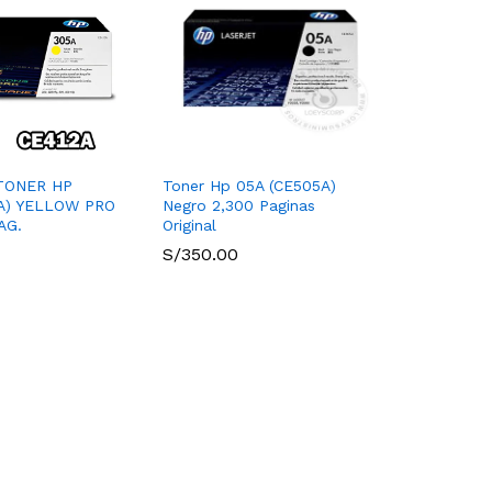
TONER HP
Toner Hp 05A (CE505A)
5A) YELLOW PRO
Negro 2,300 Paginas
AG.
Original
S/
350.00