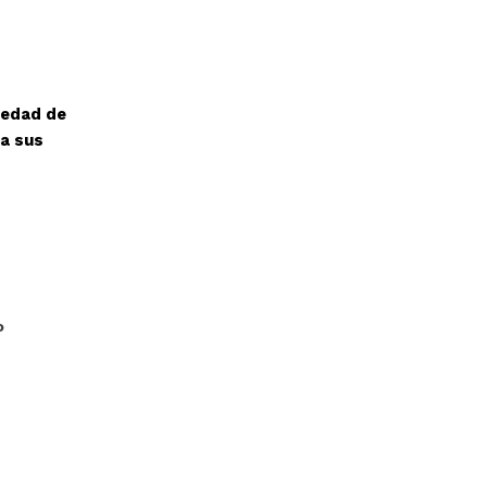
iedad de
ra sus
o