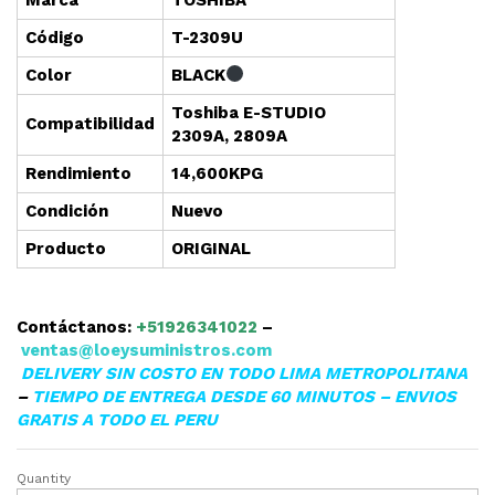
Cód
i
go
T-2309U
Color
BLACK
Toshiba E-STUDIO
Compatibilidad
2309A, 2809A
Rendimiento
14,600KPG
Condición
Nuevo
Producto
ORIGINAL
Contáctanos:
+51926341022
–
ventas@loeysuministros.com
DELIVERY SIN COSTO EN TODO LIMA METROPOLITANA
–
TIEMPO DE ENTREGA DESDE 60 MINUTOS – ENVIOS
GRATIS A TODO EL PERU
Quantity
Toner