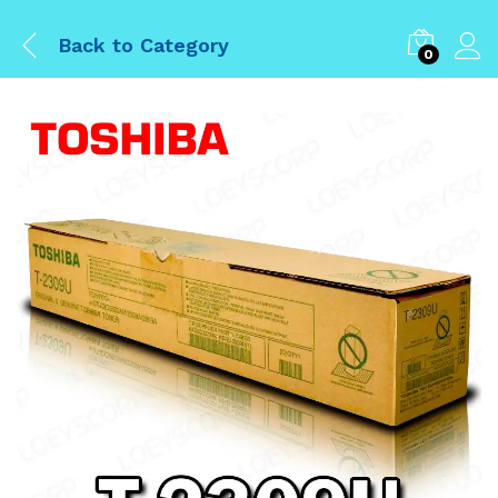
Back to
Category
0