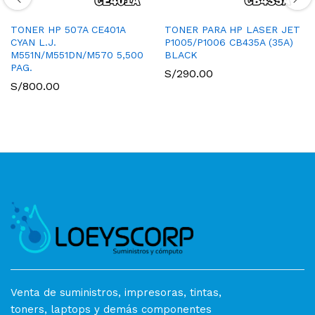
TONER HP 507A CE401A
TONER PARA HP LASER JET
CYAN L.J.
P1005/P1006 CB435A (35A)
M551N/M551DN/M570 5,500
BLACK
PAG.
S/
290.00
S/
800.00
Venta de suministros, impresoras, tintas,
toners, laptops y demás componentes