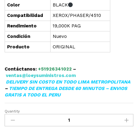
Color
BLACK
Compatibilidad
XEROX/PHASER/4510
Rendimiento
19,000K PAG
Condición
Nuevo
Producto
ORIGINAL
Contáctanos:
+51926341022
–
ventas@loeysuministros.com
DELIVERY SIN COSTO EN TODO LIMA METROPOLITANA
–
TIEMPO DE ENTREGA DESDE 60 MINUTOS – ENVIOS
GRATIS A TODO EL PERU
Quantity
▷TONER
XEROX
113R00712
PARA