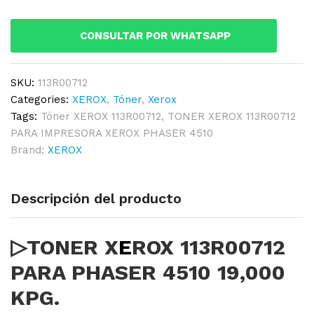
PHASER
4510
CONSULTAR POR WHATSAPP
19,000
KPG.
quantity
SKU:
113R00712
Categories:
XEROX
,
Tóner
,
Xerox
Tags:
Tóner XEROX 113R00712
,
TONER XEROX 113R00712
PARA IMPRESORA XEROX PHASER 4510
Brand:
XEROX
Descripción del producto
▷TONER X
E
ROX 113R00712
PARA PHASER 4510 19,000
KPG.