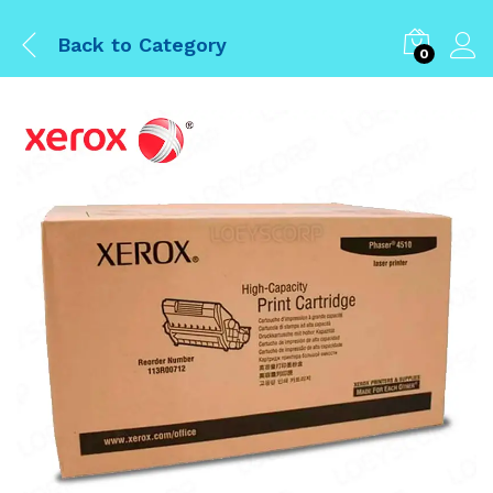
Back to
Category
0