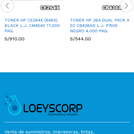
TONER HP CE264X (646X)
TONER HP 36A DUAL PACK X
BLACK L.J. CM4540 17,000
02 CB436AD L.J. P1505
PAG.
NEGRO 4.000 PAG.
S/
910.00
S/
544.00
Venta de suministros, impresoras, tintas,