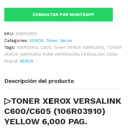
(106R03910)
YELLOW
CONSULTAR POR WHATSAPP
6,000
PAG.
quantity
SKU:
106R03910
Categories:
XEROX
,
Tóner
,
Xerox
Tags:
106R03910
,
C605
,
Tóner XEROX 106R03910
,
TONER
XEROX 106R03910 PARA IMPRESORA VERSALINK C600
Brand:
XEROX
Descripción del producto
▷TONER X
E
ROX VERSALINK
C600/C605 (106R03910)
YELLOW 6,000 PAG.