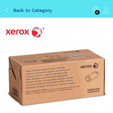
Back to
Category
0