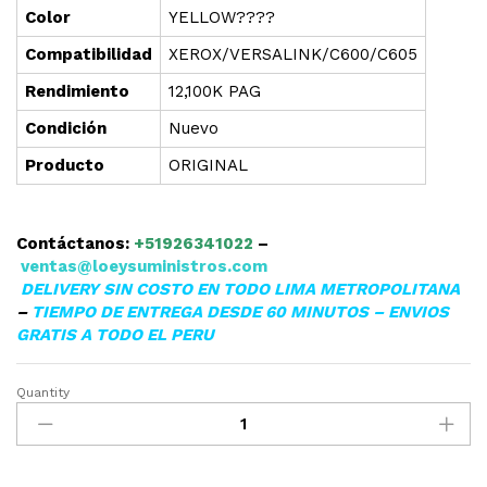
Color
YELLOW????
Compatibilidad
XEROX/VERSALINK/C600/C605
Rendimiento
12,100K PAG
Condición
Nuevo
Producto
ORIGINAL
Contáctanos:
+51926341022
–
ventas@loeysuministros.com
DELIVERY SIN COSTO EN TODO LIMA METROPOLITANA
–
TIEMPO DE ENTREGA DESDE 60 MINUTOS – ENVIOS
GRATIS A TODO EL PERU
Quantity
▷TONER
XEROX
VERSALINK
C600/C605