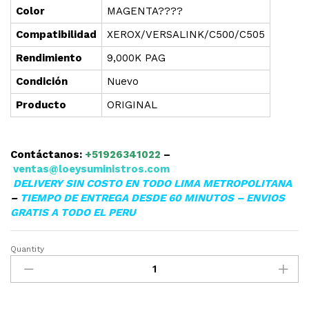
Color
MAGENTA????
Compatibilidad
XEROX/VERSALINK/C500/C505
Rendimiento
9,000K PAG
Condición
Nuevo
Producto
ORIGINAL
Contáctanos:
+51926341022
–
ventas@loeysuministros.com
DELIVERY SIN COSTO EN TODO LIMA METROPOLITANA
–
TIEMPO DE ENTREGA DESDE 60 MINUTOS – ENVIOS
GRATIS A TODO EL PERU
Quantity
▷TONER
XEROX
106R03885
MAGENTA