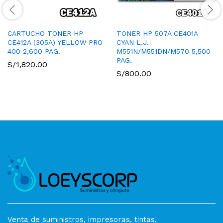
CARTUCHO TONER HP
TONER HP 507A CE401A
CE412A (305A) YELLOW PRO
CYAN L.J.
400 2,600 PAG.
M551N/M551DN/M570 5,500
PAG.
S/
1,820.00
S/
800.00
Venta de suministros, impresoras, tintas,