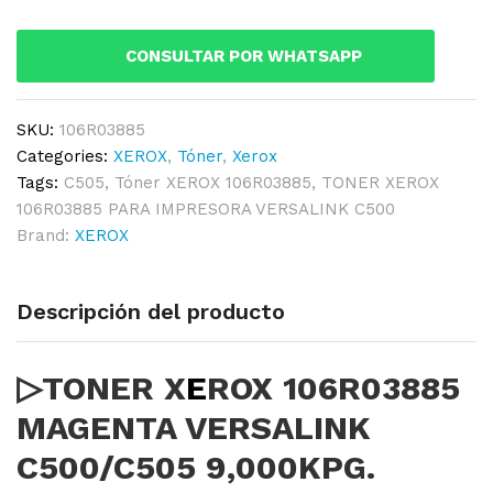
VERSALINK
C500/C505
CONSULTAR POR WHATSAPP
9,000KPG.
quantity
SKU:
106R03885
Categories:
XEROX
,
Tóner
,
Xerox
Tags:
C505
,
Tóner XEROX 106R03885
,
TONER XEROX
106R03885 PARA IMPRESORA VERSALINK C500
Brand:
XEROX
Descripción del producto
▷TONER X
E
ROX 106R03885
MAGENTA VERSALINK
C500/C505 9,000KPG.