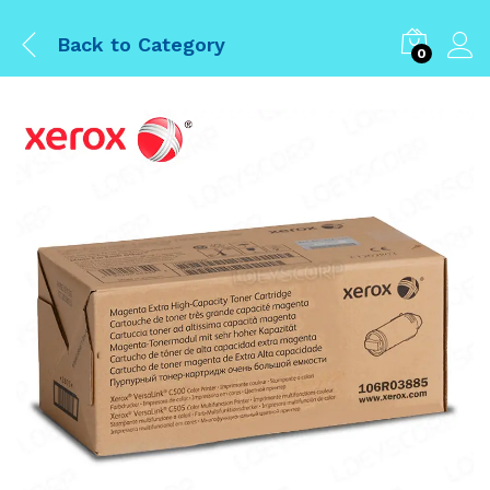
Back to
Category
0