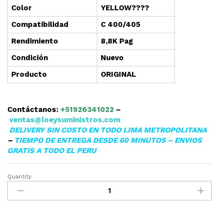
Color
YELLOW????
Compatibilidad
C 400/405
Rendimiento
8,8K Pag
Condición
Nuevo
Producto
ORIGINAL
Contáctanos:
+51926341022
–
ventas@loeysuministros.com
DELIVERY SIN COSTO EN TODO LIMA METROPOLITANA
–
TIEMPO DE ENTREGA DESDE 60 MINUTOS – ENVIOS
GRATIS A TODO EL PERU
Quantity
▷TONER
XEROX
106R03533
YELLOW