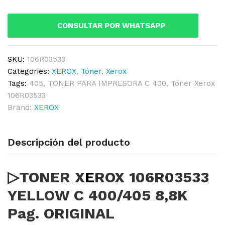
C
400/405
CONSULTAR POR WHATSAPP
8,8K
Pag.
ORIGINAL
SKU:
106R03533
quantity
Categories:
XEROX
,
Tóner
,
Xerox
Tags:
405
,
TONER PARA IMPRESORA C 400
,
Tóner Xerox
106R03533
Brand:
XEROX
Descripción del producto
▷TONER X
E
ROX 106R03533
YELLOW C 400/405 8,8K
Pag. ORIGINAL