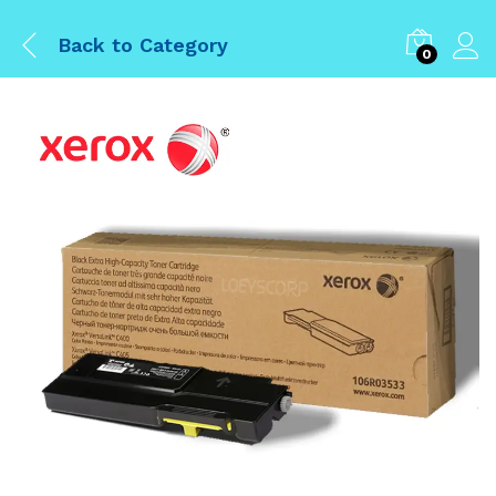
Back to
Category
0