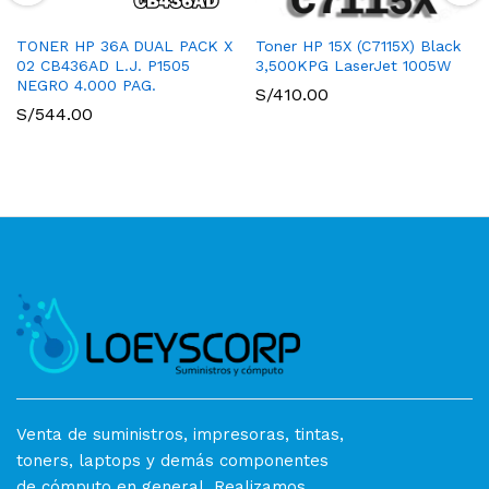
TONER HP 36A DUAL PACK X
Toner HP 15X (C7115X) Black
02 CB436AD L.J. P1505
3,500KPG LaserJet 1005W
NEGRO 4.000 PAG.
S/
410.00
S/
544.00
Venta de suministros, impresoras, tintas,
toners, laptops y demás componentes
de cómputo en general. Realizamos