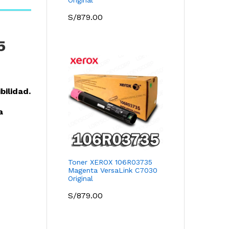
S/
879.00
5
bilidad.
a
Toner XEROX 106R03735
Magenta VersaLink C7030
Original
S/
879.00