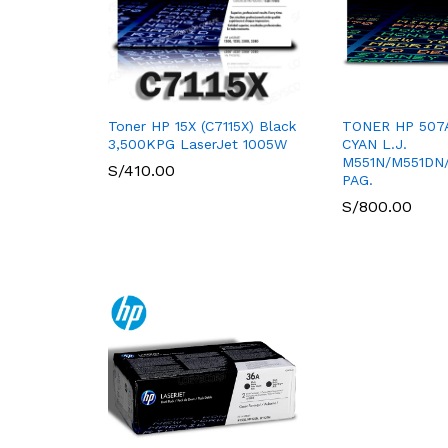
Toner HP 15X (C7115X) Black
TONER HP 507A
3,500KPG LaserJet 1005W
CYAN L.J.
M551N/M551DN
S/
410.00
PAG.
S/
800.00