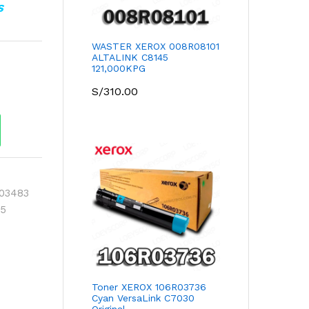
S
WASTER XEROX 008R08101
ALTALINK C8145
121,000KPG
S/
310.00
03483
5
Toner XEROX 106R03736
Cyan VersaLink C7030
Original