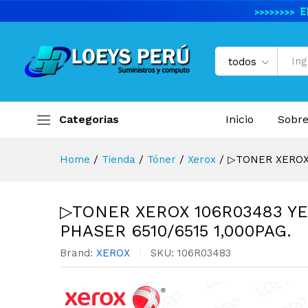
▷TONER XEROX 106R03483 Y
Descripción del producto
Especifi
todos
Categorias
Inicio
Sobre
Home
/
Tienda
/
Tóner
/
Xerox
/
▷TONER XEROX 
▷TONER XEROX 106R03483 Y
PHASER 6510/6515 1,000PAG.
Brand:
XEROX
SKU:
106R03483