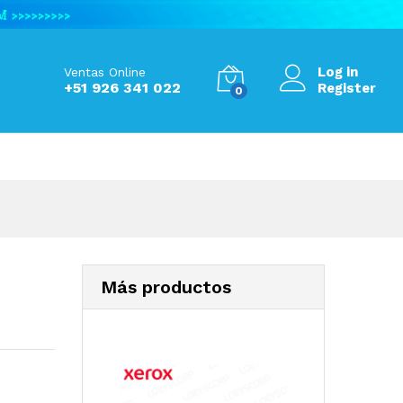
S/
405.00
Add to Cart
Log in
Ventas Online
+51 926 341 022
Register
0
Más productos