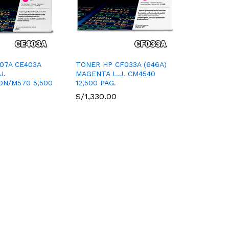
07A CE403A
TONER HP CF033A (646A)
J.
MAGENTA L.J. CM4540
DN/M570 5,500
12,500 PAG.
S/
1,330.00