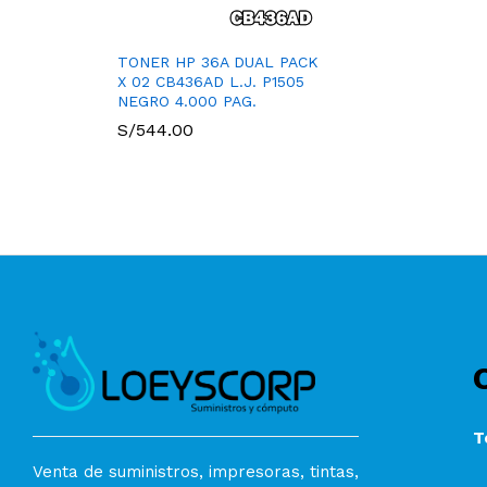
TONER HP 36A DUAL PACK
X 02 CB436AD L.J. P1505
NEGRO 4.000 PAG.
S/
544.00
T
Venta de suministros, impresoras, tintas,