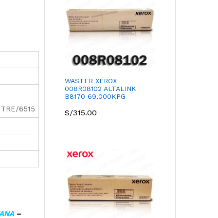
WASTER XEROX
008R08102 ALTALINK
B8170 69,000KPG
TRE/6515
S/
315.00
TANA
–