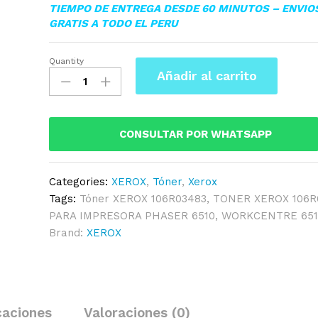
TIEMPO DE ENTREGA DESDE 60 MINUTOS – ENVIO
GRATIS A TODO EL PERU
Quantity
▷TONER
Añadir al carrito
XEROX
106R03483
YELLOW
PHASER
CONSULTAR POR WHATSAPP
6510/6515
1,000PAG.
Categories:
XEROX
,
Tóner
,
Xerox
quantity
Tags:
Tóner XEROX 106R03483
,
TONER XEROX 106R
PARA IMPRESORA PHASER 6510
,
WORKCENTRE 651
Brand:
XEROX
caciones
Valoraciones (0)