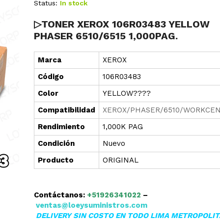
Status:
In stock
▷TONER XEROX 106R03483 YELLOW
PHASER 6510/6515 1,000PAG.
Marca
XEROX
Cód
i
go
106R03483
Color
YELLOW????
Compatibilidad
XEROX/PHASER/6510/WORKCEN
Rendimiento
1,000K PAG
Condición
Nuevo
Producto
ORIGINAL
Contáctanos:
+51926341022
–
ventas@loeysuministros.com
DELIVERY SIN COSTO EN TODO LIMA METROPOLI