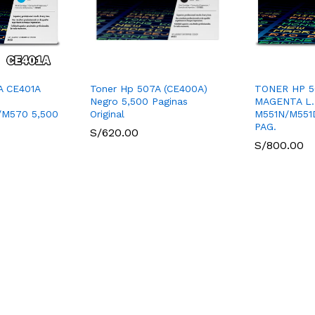
 CE401A
Toner Hp 507A (CE400A)
TONER HP 5
Negro 5,500 Paginas
MAGENTA L.
/M570 5,500
Original
M551N/M551
PAG.
S/
620.00
S/
800.00