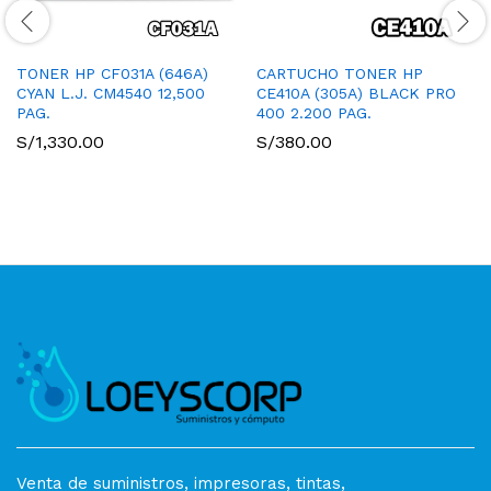
TONER HP CF031A (646A)
CARTUCHO TONER HP
CYAN L.J. CM4540 12,500
CE410A (305A) BLACK PRO
PAG.
400 2.200 PAG.
S/
1,330.00
S/
380.00
Venta de suministros, impresoras, tintas,