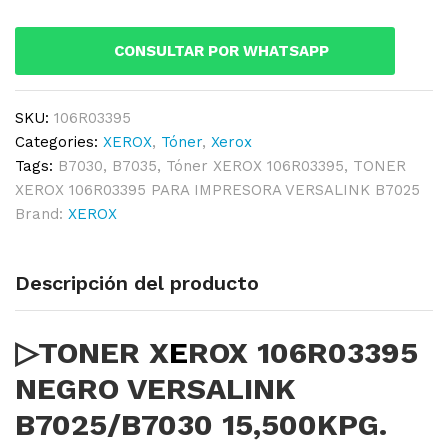
VERSALINK
B7025/B7030
CONSULTAR POR WHATSAPP
15,500KPG.
quantity
SKU:
106R03395
Categories:
XEROX
,
Tóner
,
Xerox
Tags:
B7030
,
B7035
,
Tóner XEROX 106R03395
,
TONER
XEROX 106R03395 PARA IMPRESORA VERSALINK B7025
Brand:
XEROX
Descripción del producto
▷TONER X
E
ROX 106R03395
NEGRO VERSALINK
B7025/B7030 15,500KPG.