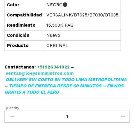
Color
NEGRO
Compatibilidad
VERSALINK/B7025/B7030/B7035
Rendimiento
15,500K PAG
Condición
Nuevo
Producto
ORIGINAL
Contáctanos:
+51926341022
–
ventas@loeysuministros.com
DELIVERY SIN COSTO EN TODO LIMA METROPOLITANA
–
TIEMPO DE ENTREGA DESDE 60 MINUTOS – ENVIOS
GRATIS A TODO EL PERU
Quantity
▷TONER
XEROX
106R03395
NEGRO