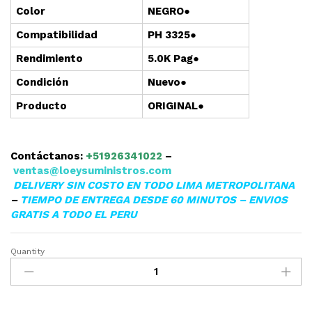
Color
NEGRO●
Compatibilidad
PH 3325●
Rendimiento
5.0K Pag●
Condición
Nuevo●
Producto
ORIGINAL●
Contáctanos:
+51926341022
–
ventas@loeysuministros.com
DELIVERY SIN COSTO EN TODO LIMA METROPOLITANA
–
TIEMPO DE ENTREGA DESDE 60 MINUTOS – ENVIOS
GRATIS A TODO EL PERU
Quantity
▷TONER
XEROX
106R02310
PARA