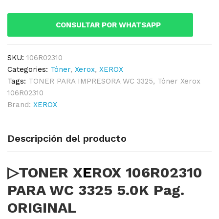
WC
3325
CONSULTAR POR WHATSAPP
5.0K
Pag.
ORIGINAL
SKU:
106R02310
quantity
Categories:
Tóner
,
Xerox
,
XEROX
Tags:
TONER PARA IMPRESORA WC 3325
,
Tóner Xerox
106R02310
Brand:
XEROX
Descripción del producto
▷TONER X
E
ROX 106R02310
PARA WC 3325 5.0K Pag.
ORIGINAL