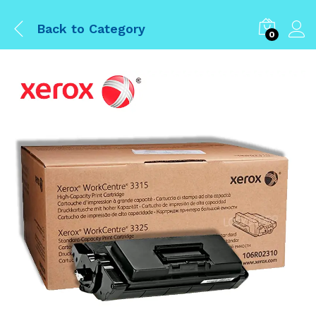
Back to
Category
0