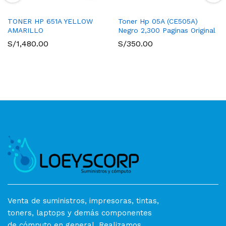
TONER HP 651A YELLOW
Toner Hp 05A (CE505A)
AMARILLO
Negro 2,300 Paginas Original
S/
1,480.00
S/
350.00
Venta de suministros, impresoras, tintas,
toners, laptops y demás componentes
de cómputo en general. Realizamos