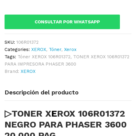
NEGRO
PARA
PHASER
CONSULTAR POR WHATSAPP
3600
20,000
PAG.
SKU:
106R01372
quantity
Categories:
XEROX
,
Tóner
,
Xerox
Tags:
Tóner XEROX 106R01372
,
TONER XEROX 106R01372
PARA IMPRESORA PHASER 3600
Brand:
XEROX
Descripción del producto
▷TONER X
E
ROX 106R01372
NEGRO PARA PHASER 3600
20,000 PAG.