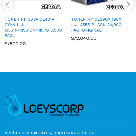
TONER HP 507A CE401A
TONER HP CE390X (90X)
CYAN L.J.
L.J. 4555 BLACK 24,000
M551N/M551DN/M570 5,500
PAG. ORIGINAL
PAG.
S/
2,040.00
S/
800.00
Venta de suministros, impresoras, tintas,