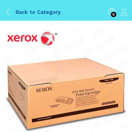
Back to
Category
0