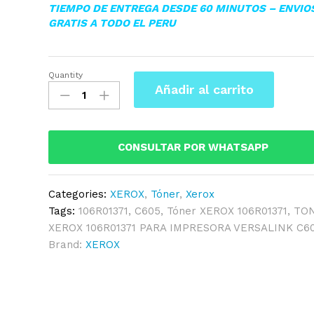
TIEMPO DE ENTREGA DESDE 60 MINUTOS – ENVIO
GRATIS A TODO EL PERU
Quantity
▷TONER
Añadir al carrito
XEROX
106R01371
BLACK
PHASER
CONSULTAR POR WHATSAPP
3600
14,000KPG
Categories:
XEROX
,
Tóner
,
Xerox
quantity
Tags:
106R01371
,
C605
,
Tóner XEROX 106R01371
,
TO
XEROX 106R01371 PARA IMPRESORA VERSALINK C6
Brand:
XEROX