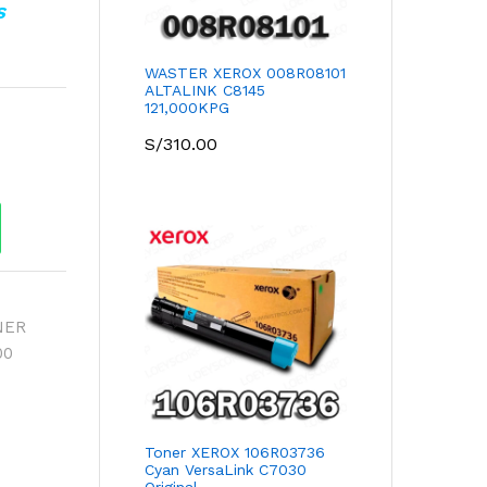
S
WASTER XEROX 008R08101
ALTALINK C8145
121,000KPG
S/
310.00
NER
00
Toner XEROX 106R03736
Cyan VersaLink C7030
Original