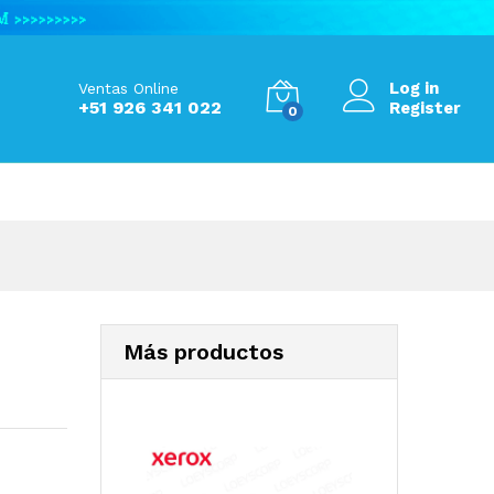
S/
1,100.00
Add to Cart
Log in
Ventas Online
+51 926 341 022
Register
0
Más productos