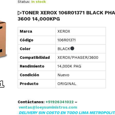
Status:
In stock
▷TONER XEROX 106R01371 BLACK PH
3600 14,000KPG
Marca
XEROX
Cód
i
go
106R01371
Color
BLACK
Compatibilidad
XEROX/PHASER/3600
Rendimiento
14,000K PAG
Condición
Nuevo
Producto
ORIGINAL
Contáctanos:
+51926341022
–
ventas@loeysuministros.com
DELIVERY SIN COSTO EN TODO LIMA METROPOLI