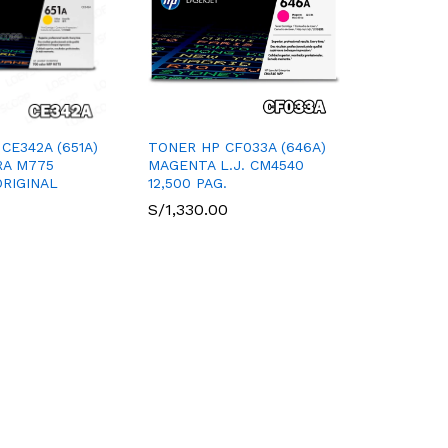
CE342A (651A)
TONER HP CF033A (646A)
RA M775
MAGENTA L.J. CM4540
ORIGINAL
12,500 PAG.
S/
1,330.00