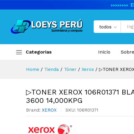
▷TONER XEROX 106R01371 B
Descripción del producto
Especifi
todos
Categorias
Inicio
Sobre
Home
/
Tienda
/
Tóner
/
Xerox
/
▷TONER XEROX 
▷TONER XEROX 106R01371 BL
3600 14,000KPG
Brand:
XEROX
SKU:
106R01371