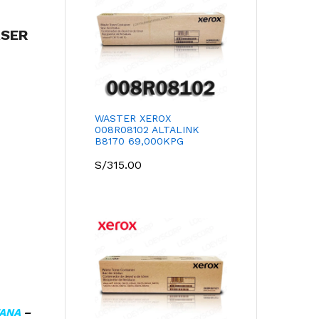
ASER
WASTER XEROX
008R08102 ALTALINK
B8170 69,000KPG
S/
315.00
TANA
–