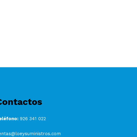
Contactos
eléfono:
926 341 022
entas@loeysuministros.com