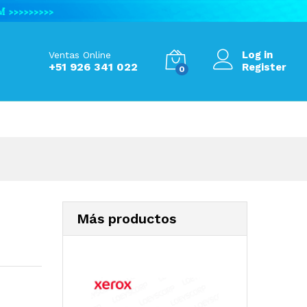
S/
580.00
Add to Cart
Log in
Ventas Online
+51 926 341 022
Register
0
Más productos