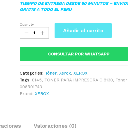
TIEMPO DE ENTREGA DESDE 60 MINUTOS – ENVIO
GRATIS A TODO EL PERU
Quantity
▷TONER
Añadir al carrito
XEROX
006R01744
PARA
C
CONSULTAR POR WHATSAPP
8130/8145
21K
Categories:
Tóner
,
Xerox
,
XEROX
Pag.
Tags:
8145
,
TONER PARA IMPRESORA C 8130
,
Tóner
ORIGINAL
006R01743
quantity
Brand:
XEROX
caciones
Valoraciones (0)