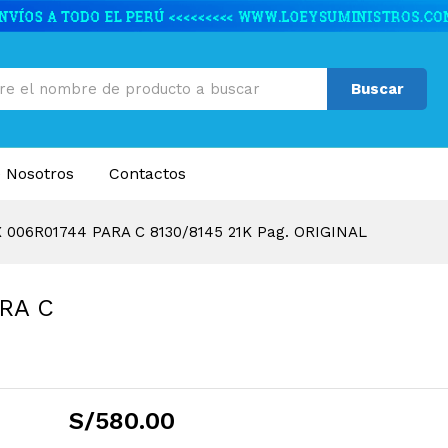
RA C 8130/8145 21K Pag. ORIGINAL
caciones
Valoraciones (0)
Buscar
 Nosotros
Contactos
006R01744 PARA C 8130/8145 21K Pag. ORIGINAL
RA C
S/
580.00