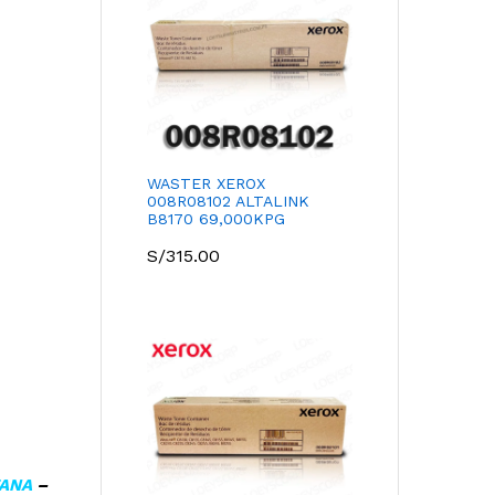
WASTER XEROX
008R08102 ALTALINK
B8170 69,000KPG
S/
315.00
TANA
–