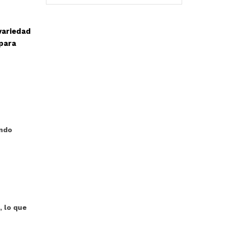
variedad
 para
endo
, lo que