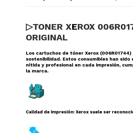
▷TONER X
E
ROX 006R017
ORIGINAL
Los cartuchos de tóner Xerox (006R01744) r
sostenibilidad. Estos consumibles han sid
nítida y profesional en cada impresión, cu
la marca.
Calidad de impresión: Xerox suele ser reconocid