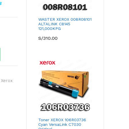
S
WASTER XEROX 008R08101
ALTALINK C8145
121,000KPG
S/
310.00
 Xerox
Toner XEROX 106R03736
Cyan VersaLink C7030
Original