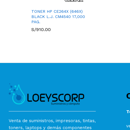
TONER HP CE264X (646X)
BLACK L.J. CM4540 17,000
PAG.
S/
910.00
T
Venta de suministros, impresoras, tintas,
v
toners, laptops y demás componentes