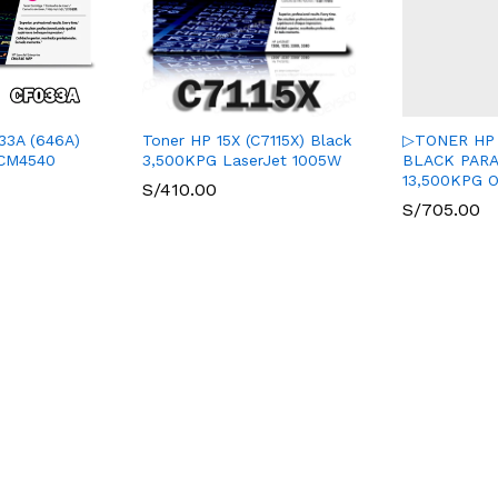
3A (646A)
Toner HP 15X (C7115X) Black
▷TONER HP 
 CM4540
3,500KPG LaserJet 1005W
BLACK PARA
13,500KPG 
S/
410.00
S/
705.00