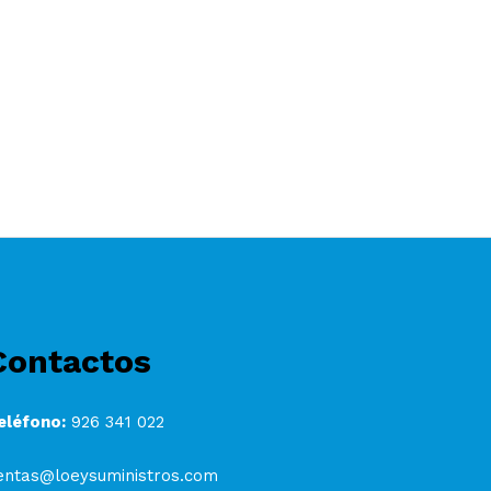
Contactos
eléfono:
926 341 022
entas@loeysuministros.com