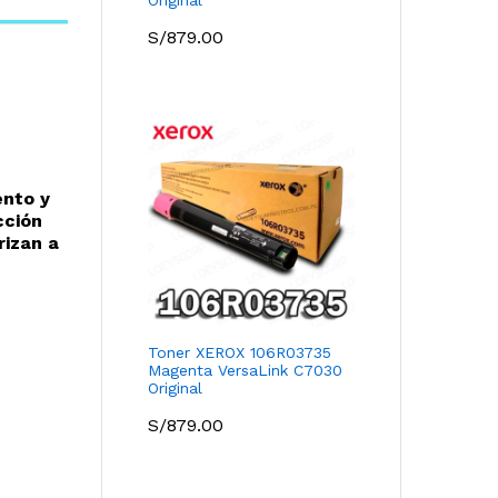
S/
879.00
.
ento y
cción
rizan a
Toner XEROX 106R03735
Magenta VersaLink C7030
Original
S/
879.00