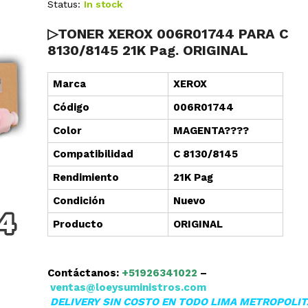
Status:
In stock
▷TONER XEROX 006R01744 PARA C
8130/8145 21K Pag. ORIGINAL
Marca
XEROX
Cód
i
go
006R01744
Color
MAGENTA????
Compatibilidad
C 8130/8145
Rendimiento
21K Pag
Condición
Nuevo
Producto
ORIGINAL
Contáctanos:
+51926341022
–
ventas@loeysuministros.com
DELIVERY SIN COSTO EN TODO LIMA METROPOLI