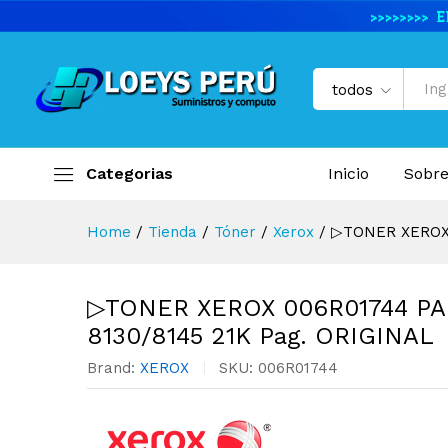
▷TONER XEROX 006R01744 PA
Descripción del producto
Especifi
todos
Categorias
Inicio
Sobre
Home
/
Tienda
/
Tóner
/
Xerox
/
▷TONER XEROX 
▷TONER XEROX 006R01744 PA
8130/8145 21K Pag. ORIGINAL
Brand:
XEROX
SKU:
006R01744