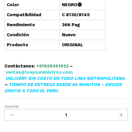
Color
NEGRO
Compatibilidad
C 8130/8145
Rendimiento
36K Pag
Condición
Nuevo
Producto
ORIGINAL
Contáctanos:
+51926341022
–
ventas@loeysuministros.com
DELIVERY SIN COSTO EN TODO LIMA METROPOLITANA
–
TIEMPO DE ENTREGA DESDE 60 MINUTOS – ENVIOS
GRATIS A TODO EL PERU
Quantity
▷TONER
XEROX
006R01742
PARA