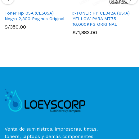
Toner Hp 05A (CE505A)
▷TONER HP CE342A (651A)
Negro 2,300 Paginas Original
YELLOW PARA M775
16,000KPG ORIGINAL
S/
350.00
S/
1,883.00
Venta de suministros, impresoras, tintas,
toners, laptops y demás componentes