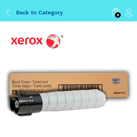
Back to
Category
0