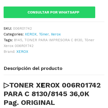
C
8130/8145
CONSULTAR POR WHATSAPP
36,0K
Pag.
ORIGINAL
SKU:
006R01742
quantity
Categories:
XEROX
,
Tóner
,
Xerox
Tags:
8145
,
TONER PARA IMPRESORA C 8130
,
Tóner
Xerox 006R01742
Brand:
XEROX
Descripción del producto
▷TONER X
E
ROX 006R01742
PARA C 8130/8145 36,0K
Pag. ORIGINAL