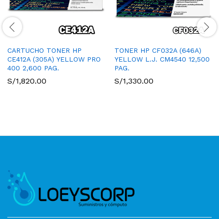
CARTUCHO TONER HP
TONER HP CF032A (646A)
CE412A (305A) YELLOW PRO
YELLOW L.J. CM4540 12,500
400 2,600 PAG.
PAG.
S/
1,820.00
S/
1,330.00