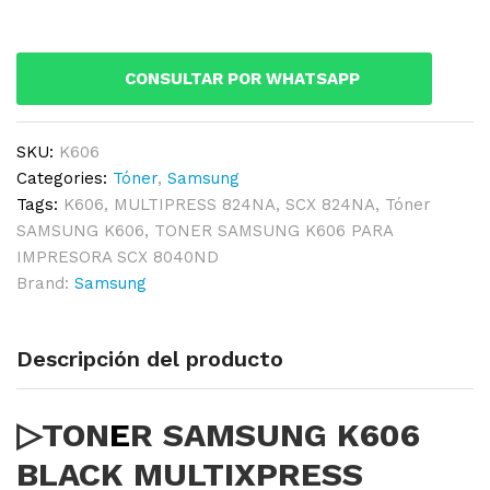
BLACK
MULTIXPRESS
8240NA
CONSULTAR POR WHATSAPP
ORIGINAL
quantity
SKU:
K606
Categories:
Tóner
,
Samsung
Tags:
K606
,
MULTIPRESS 824NA
,
SCX 824NA
,
Tóner
SAMSUNG K606
,
TONER SAMSUNG K606 PARA
IMPRESORA SCX 8040ND
Brand:
Samsung
Descripción del producto
▷TON
E
R SAMSUNG K606
BLACK MULTIXPRESS