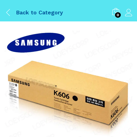
Back to
Category
0