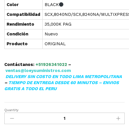
Color
BLACK
Compatibilidad
SCX,8040ND/SCX,8240NA/MULTIXPRES
Rendimiento
35,000K PAG
Condición
Nuevo
Producto
ORIGINAL
Contáctanos:
+51926341022
–
ventas@loeysuministros.com
DELIVERY SIN COSTO EN TODO LIMA METROPOLITANA
–
TIEMPO DE ENTREGA DESDE 60 MINUTOS – ENVIOS
GRATIS A TODO EL PERU
Quantity
▷TONER
SAMSUNG
K606