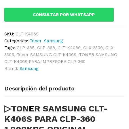
PARA
CLP-
CONSULTAR POR WHATSAPP
360
1,000KPG
ORIGINAL
SKU:
CLT-K406S
quantity
Categories:
Tóner
,
Samsung
Tags:
CLP-365
,
CLP-368
,
CLT-K406S
,
CLX-3300
,
CLX-
3305
,
Tóner SAMSUNG CLT-K406S
,
TONER SAMSUNG
CLT-K406S PARA IMPRESORA CLP-360
Brand:
Samsung
Descripción del producto
▷TON
E
R SAMSUNG CLT-
K406S PARA CLP-360