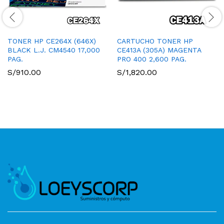
TONER HP CE264X (646X)
CARTUCHO TONER HP
BLACK L.J. CM4540 17,000
CE413A (305A) MAGENTA
PAG.
PRO 400 2,600 PAG.
S/
910.00
S/
1,820.00