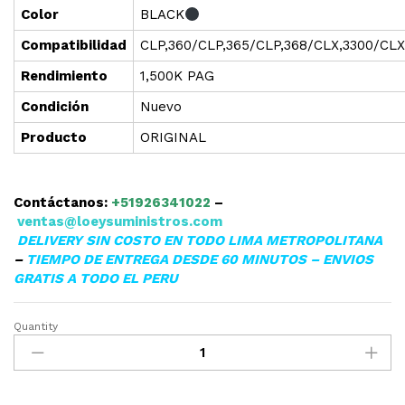
Color
BLACK
Compatibilidad
CLP,360/CLP,365/CLP,368/CLX,3300/CLX
Rendimiento
1,500K PAG
Condición
Nuevo
Producto
ORIGINAL
Contáctanos:
+51926341022
–
ventas@loeysuministros.com
DELIVERY SIN COSTO EN TODO LIMA METROPOLITANA
–
TIEMPO DE ENTREGA DESDE 60 MINUTOS – ENVIOS
GRATIS A TODO EL PERU
Quantity
▷TONER
SAMSUNG
CLT-
K406S