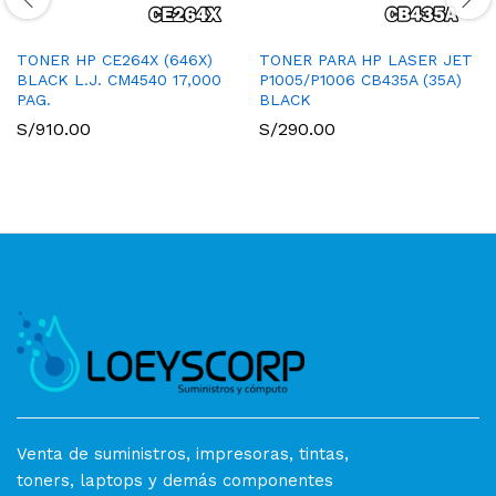
TONER HP CE264X (646X)
TONER PARA HP LASER JET
BLACK L.J. CM4540 17,000
P1005/P1006 CB435A (35A)
PAG.
BLACK
S/
910.00
S/
290.00
Venta de suministros, impresoras, tintas,
toners, laptops y demás componentes