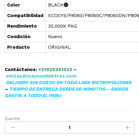
Color
BLACK
Compatibilidad
ECOSYS/P8060/P8060C/P8060DN/P80
Rendimiento
30,000K PAG
Condición
Nuevo
Producto
ORIGINAL
Contáctanos:
+51926341022
–
ventas@loeysuministros.com
DELIVERY SIN COSTO EN TODO LIMA METROPOLITANA
–
TIEMPO DE ENTREGA DESDE 60 MINUTOS – ENVIOS
GRATIS A TODO EL PERU
Quantity
▷TONER
KYOCERA
(TK-