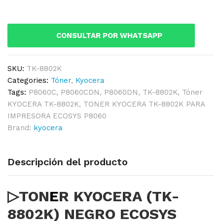
8802K)
NEGRO
ECOSYS
CONSULTAR POR WHATSAPP
P8060CDN
ORIGINAL
quantity
SKU:
TK-8802K
Categories:
Tóner
,
Kyocera
Tags:
P8060C
,
P8060CDN
,
P8060DN
,
TK-8802K
,
Tóner
KYOCERA TK-8802K
,
TONER KYOCERA TK-8802K PARA
IMPRESORA ECOSYS P8060
Brand:
kyocera
Descripción del producto
▷TON
E
R KYOCERA (TK-
8802K) NEGRO ECOSYS