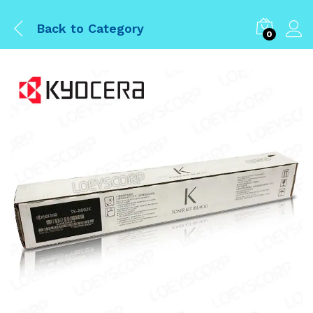
Back to
Category
0