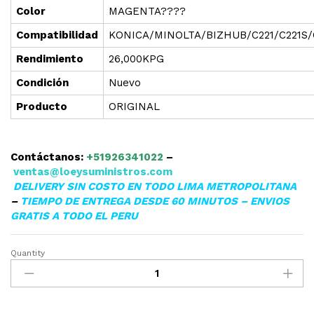
Color
MAGENTA????
Compatibilidad
KONICA/MINOLTA/BIZHUB/C221/C221S/
Rendimiento
26,000KPG
Condición
Nuevo
Producto
ORIGINAL
Contáctanos:
+51926341022
–
ventas@loeysuministros.com
DELIVERY SIN COSTO EN TODO LIMA METROPOLITANA
–
TIEMPO DE ENTREGA DESDE 60 MINUTOS – ENVIOS
GRATIS A TODO EL PERU
Quantity
▷TONER
KONICA
MINOLTA
(TN-