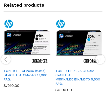
Related products
TONER HP CE264X (646X)
TONER HP 507A CE401A
BLACK L.J. CM4540 17,000
CYAN L.J.
PAG.
M551N/M551DN/M570 5,500
PAG.
S/
910.00
S/
800.00