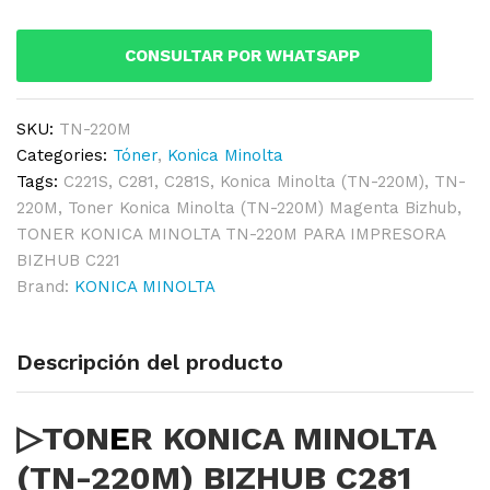
220M)
BIZHUB
CONSULTAR POR WHATSAPP
C281
ORIGINAL
quantity
SKU:
TN-220M
Categories:
Tóner
,
Konica Minolta
Tags:
C221S
,
C281
,
C281S
,
Konica Minolta (TN-220M)
,
TN-
220M
,
Toner Konica Minolta (TN-220M) Magenta Bizhub
,
TONER KONICA MINOLTA TN-220M PARA IMPRESORA
BIZHUB C221
Brand:
KONICA MINOLTA
Descripción del producto
▷TON
E
R KONICA MINOLTA
(TN-220M) BIZHUB C281