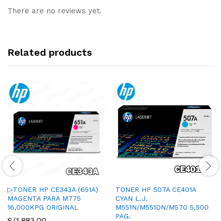
There are no reviews yet.
Related products
▷TONER HP CE343A (651A)
TONER HP 507A CE401A
MAGENTA PARA M775
CYAN L.J.
16,000KPG ORIGINAL
M551N/M551DN/M570 5,500
PAG.
S/
1,883.00