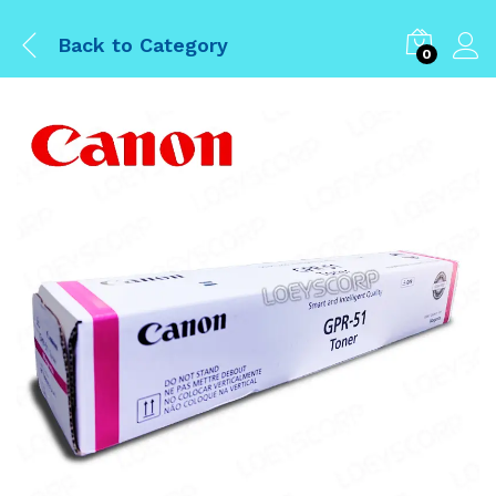
Back to
Category
0