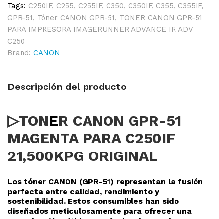
Tags:
C250IF
,
C255
,
C255IF
,
C350
,
C350IF
,
C355
,
C355IF
,
GPR-51
,
Tóner CANON GPR-51
,
TONER CANON GPR-51
PARA IMPRESORA IMAGERUNNER ADVANCE IR ADV
C250
Brand:
CANON
Descripción del producto
▷TON
E
R CANON GPR-51
MAGENTA PARA C250IF
21,500KPG ORIGINAL
Los tóner CANON (GPR-51
) representan la fusión
perfecta entre calidad, rendimiento y
sostenibilidad. Estos consumibles han sido
diseñados meticulosamente para ofrecer una