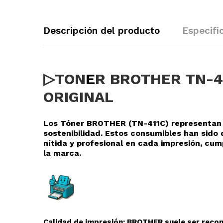
Descripción del producto
Especifi
▷TON
E
R BROTHER TN-4
ORIGINAL
Los Tóner BROTHER (TN-411C
) representan 
sostenibilidad. Estos consumibles han sid
nítida y profesional en cada impresión, cu
la marca.
Calidad de impresión: BROTHER suele ser recono