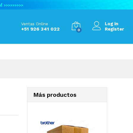
S/
300.00
Add to Cart
Log in
Ventas Online
+51 926 341 022
Register
0
Más productos