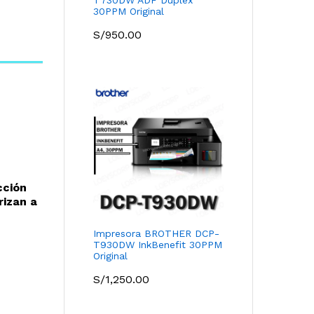
30PPM Original
S/
950.00
cció
n
rizan a
Impresora BROTHER DCP-
T930DW InkBenefit 30PPM
Original
S/
1,250.00