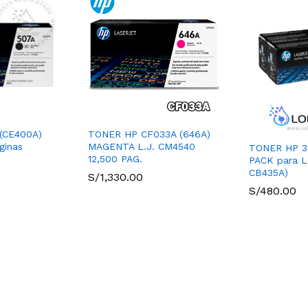
 (CE400A)
TONER HP CF033A (646A)
ginas
MAGENTA L.J. CM4540
TONER HP 3
12,500 PAG.
PACK para L.
CB435A)
S/
1,330.00
S/
480.00