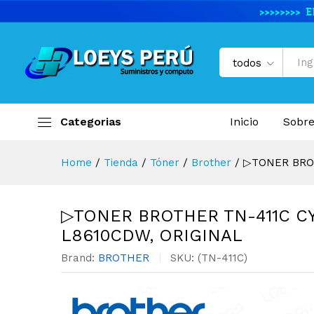
▷TONER BROTHER TN-411C C
Descripción del producto
Especifi
todos
Categorias
Inicio
Sobre
Home
/
Tienda
/
Tóner
/
Brother
/
▷TONER BROT
▷TONER BROTHER TN-411C C
L8610CDW, ORIGINAL
Brand:
BROTHER
SKU:
(TN-411C)