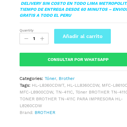
DELIVERY SIN COSTO EN TODO LIMA METROPOLI
TIEMPO DE ENTREGA DESDE 60 MINUTOS – ENVIO
GRATIS A TODO EL PERU
Quantity
▷TONER
Añadir al carrito
BROTHER
TN-
411C
CYAN
CONSULTAR POR WHATSAPP
MFC-
L8610CDW,
Categories:
Tóner
,
Brother
ORIGINAL
Tags:
HL-L8360CDWT
,
HL-LL8360CDW
,
MFC-L8610
quantity
MFC-L8900CDW
,
TN-411C
,
Tóner BROTHER TN-411
TONER BROTHER TN-411C PARA IMPRESORA HL-
L8260CDW
Brand:
BROTHER