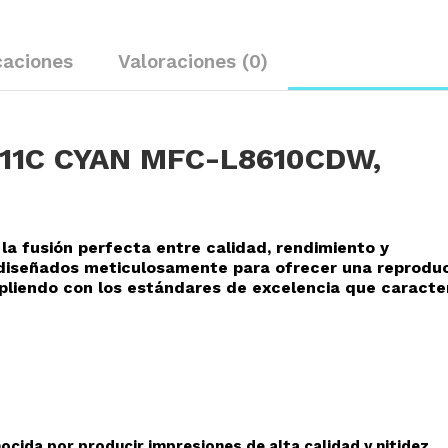
caciones
Valoraciones (0)
11C CYAN MFC-L8610CDW,
la fusión perfecta entre calidad, rendimiento y
o diseñados meticulosamente para ofrecer una reprodu
mpliendo con los estándares de excelencia que caracte
cida por producir impresiones de alta calidad y nitidez.