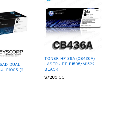
TONER HP 36A (CB436A)
LASER JET P1505/M1522
5AD DUAL
BLACK
J. P1005 (2
S/
285.00