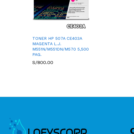
TONER HP 507A CE403A
MAGENTA L.J.
M551N/M551DN/M570 5,500
PAG.
S/
800.00