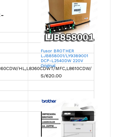
C-
Fusor BROTHER
LJB858001/LY9389001
DCP-L2540DW 220V
Original
360CDW/HL,L8360CDWT/MFC,L8610CDW/
S/
620.00