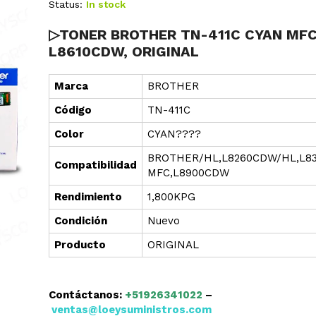
Status:
In stock
▷TONER BROTHER TN-411C CYAN MF
L8610CDW, ORIGINAL
Marca
BROTHER
Cód
i
go
TN-411C
Color
CYAN????
BROTHER/HL,L8260CDW/HL,L8
Compatibilidad
MFC,L8900CDW
Rendimiento
1,800KPG
Condición
Nuevo
Producto
ORIGINAL
Contáctanos:
+51926341022
–
ventas@loeysuministros.com