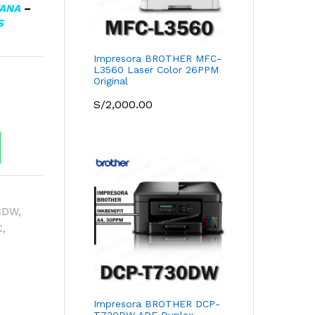
TANA
–
S
Impresora BROTHER MFC-
L3560 Laser Color 26PPM
Original
S/
2,000.00
CDW
,
C
,
Impresora BROTHER DCP-
T730DW ADF Duplex