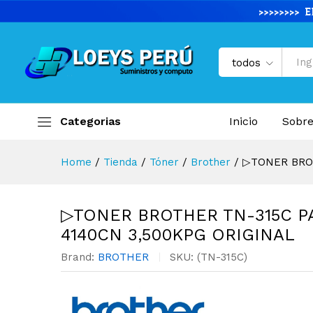
▷TONER BROTHER TN-315C P
Descripción del producto
Especifi
todos
Categorias
Inicio
Sobre
Home
/
Tienda
/
Tóner
/
Brother
/
▷TONER BROT
▷TONER BROTHER TN-315C P
4140CN 3,500KPG ORIGINAL
Brand:
BROTHER
SKU:
(TN-315C)