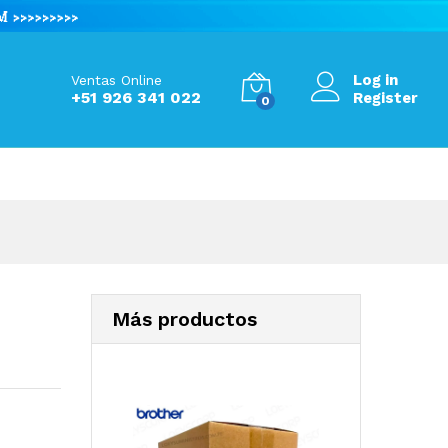
S/
410.00
Add to Cart
Log in
Ventas Online
+51 926 341 022
Register
0
Más productos