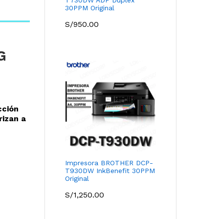
30PPM Original
S/
950.00
G
cció
n
rizan a
Impresora BROTHER DCP-
T930DW InkBenefit 30PPM
Original
S/
1,250.00