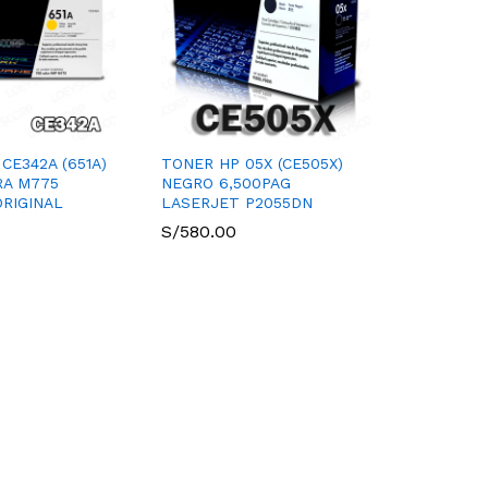
CE342A (651A)
TONER HP 05X (CE505X)
RA M775
NEGRO 6,500PAG
ORIGINAL
LASERJET P2055DN
S/
580.00