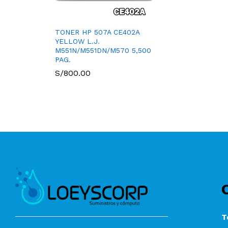
TONER HP 507A CE402A
YELLOW L.J.
M551N/M551DN/M570 5,500
PAG.
S/
800.00
T