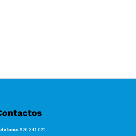
Contactos
eléfono:
926 341 022