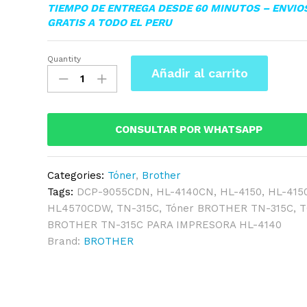
TIEMPO DE ENTREGA DESDE 60 MINUTOS – ENVIO
GRATIS A TODO EL PERU
Quantity
▷TONER
Añadir al carrito
BROTHER
TN-
315C
PARA
CONSULTAR POR WHATSAPP
HL-
4140CN
Categories:
Tóner
,
Brother
3,500KPG
Tags:
DCP-9055CDN
,
HL-4140CN
,
HL-4150
,
HL-415
ORIGINAL
HL4570CDW
,
TN-315C
,
Tóner BROTHER TN-315C
,
T
quantity
BROTHER TN-315C PARA IMPRESORA HL-4140
Brand:
BROTHER