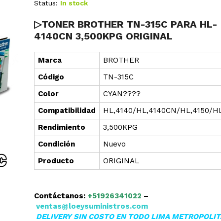
Status:
In stock
▷TONER BROTHER TN-315C PARA HL-
4140CN 3,500KPG ORIGINAL
Marca
BROTHER
Cód
i
go
TN-315C
Color
CYAN????
Compatibilidad
HL,4140/HL,4140CN/HL,4150/
Rendimiento
3,500KPG
Condición
Nuevo
Producto
ORIGINAL
Contáctanos:
+51926341022
–
ventas@loeysuministros.com
DELIVERY SIN COSTO EN TODO LIMA METROPOLI