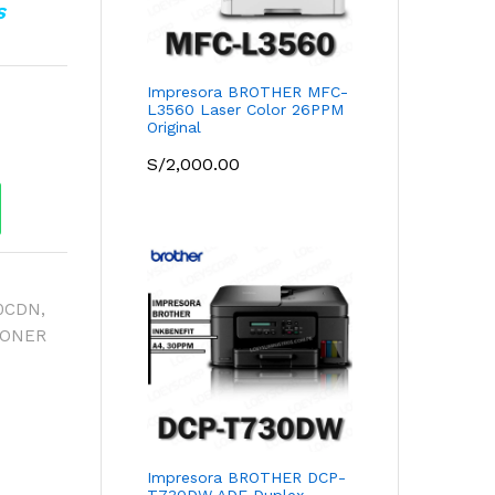
S
Impresora BROTHER MFC-
L3560 Laser Color 26PPM
Original
S/
2,000.00
0CDN
,
ONER
Impresora BROTHER DCP-
T730DW ADF Duplex