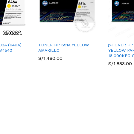
2A (646A)
TONER HP 651A YELLOW
▷TONER HP 
CM4540
AMARILLO
YELLOW PA
16,000KPG 
S/
1,480.00
S/
1,883.00