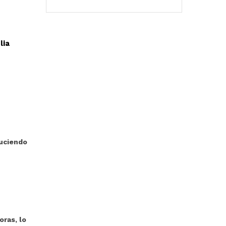
lia
duciendo
ras, lo