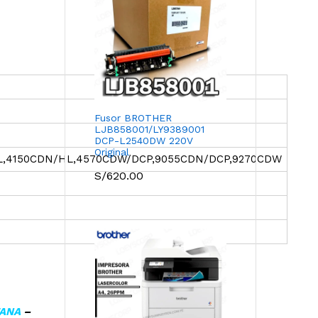
Fusor BROTHER
LJB858001/LY9389001
DCP-L2540DW 220V
Original
HL,4150CDN/HL,4570CDW/DCP,9055CDN/DCP,9270CDW
S/
620.00
TANA
–