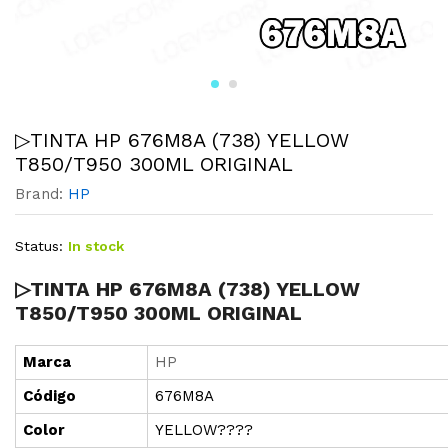
▷TINTA HP 676M8A (738) YELLOW
T850/T950 300ML ORIGINAL
Brand:
HP
Status:
In stock
▷TINTA HP 676M8A (738) YELLOW
T850/T950 300ML ORIGINAL
Marca
HP
Cód
i
go
676M8A
Color
YELLOW????