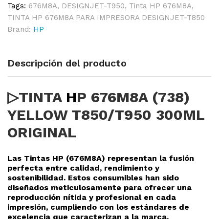
Tags:
676M8A
,
DESIGNJET-T950
,
Tinta HP 676M8A
,
TINTA HP 676M8A PARA IMPRESORA DESIGNJET-T850
Brand:
HP
Descripción del producto
▷TINTA
H
P 676M8A (738)
YELLOW T850/T950 300ML
ORIGINAL
Las Tintas HP (676M8A
) representan la fusión
perfecta entre calidad, rendimiento y
sostenibilidad. Estos consumibles han sido
diseñados meticulosamente para ofrecer una
reproducció
n nítida y profesional en cada
impresión, cumpliendo con los estándares de
excelencia que caracterizan a la marca.