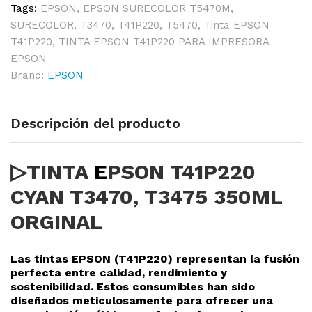
Tags:
EPSON
,
EPSON SURECOLOR T5470M
,
SURECOLOR
,
T3470
,
T41P220
,
T5470
,
Tinta EPSON
T41P220
,
TINTA EPSON T41P220 PARA IMPRESORA
EPSON
Brand:
EPSON
Descripción del producto
▷TINTA
E
PSON T41P220
CYAN T3470, T3475 350ML
ORGINAL
Las tintas EPSON (T41P220
) representan la fusión
perfecta entre calidad, rendimiento y
sostenibilidad. Estos consumibles han sido
diseñados meticulosamente para ofrecer una