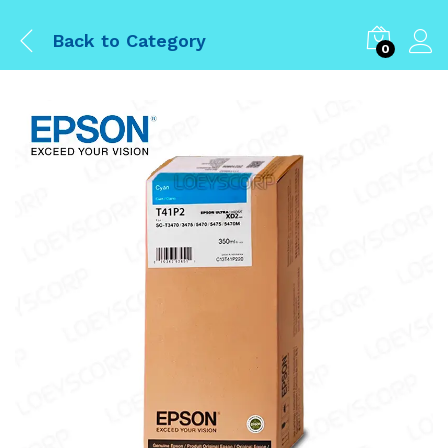
Back to
Category
0